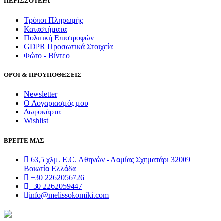
ΠΕΡΙΣΣΟΤΕΡΑ
Τρόποι Πληρωμής
Καταστήματα
Πολιτική Επιστροφών
GDPR Προσωπικά Στοιχεία
Φώτο - Βίντεο
ΟΡΟΙ & ΠΡΟΥΠΟΘΕΣΕΙΣ
Newsletter
Ο Λογαριασμός μου
Δωροκάρτα
Wishlist
ΒΡΕΙΤΕ ΜΑΣ
63,5 χλμ. Ε.Ο. Αθηνών - Λαμίας Σχηματάρι 32009
Βοιωτία Ελλάδα
+30 2262056726
+30 2262059447
info@melissokomiki.com