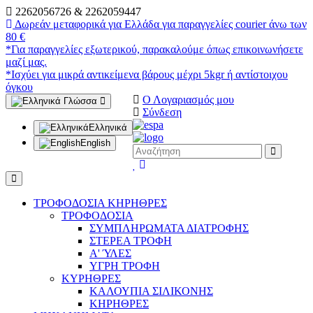
2262056726 & 2262059447
Δωρεάν μεταφορικά για Ελλάδα για παραγγελίες courier άνω των
80 €
*Για παραγγελίες εξωτερικού, παρακαλούμε όπως επικοινωνήσετε
μαζί μας.
*Ισχύει για μικρά αντικείμενα βάρους μέχρι 5kgr ή αντίστοιχου
όγκου
Ο Λογαριασμός μου
Γλώσσα
Σύνδεση
Ελληνικά
English
search
wish
cart
wish
ΤΡΟΦΟΔΟΣΙΑ ΚΗΡΗΘΡΕΣ
ΤΡΟΦΟΔΟΣΙΑ
ΣΥΜΠΛΗΡΩΜΑΤΑ ΔΙΑΤΡΟΦΗΣ
ΣΤΕΡΕΑ ΤΡΟΦΗ
Α' ΎΛΕΣ
ΥΓΡΗ ΤΡΟΦΗ
ΚΥΡΗΘΡΕΣ
ΚΑΛΟΥΠΙΑ ΣΙΛΙΚΟΝΗΣ
ΚΗΡΗΘΡΕΣ