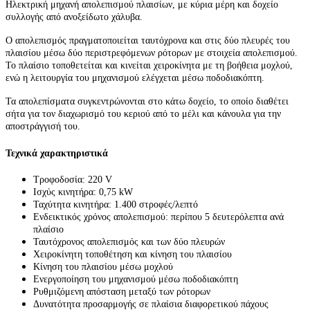
Ηλεκτρική μηχανή απολεπισμού πλαισίων, με κύρια μέρη και δοχείο
συλλογής από ανοξείδωτο χάλυβα.
Ο απολεπισμός πραγματοποιείται ταυτόχρονα και στις δύο πλευρές του
πλαισίου μέσω δύο περιστρεφόμενων ρότορων με στοιχεία απολεπισμού.
Το πλαίσιο τοποθετείται και κινείται χειροκίνητα με τη βοήθεια μοχλού,
ενώ η λειτουργία του μηχανισμού ελέγχεται μέσω ποδοδιακόπτη.
Τα απολεπίσματα συγκεντρώνονται στο κάτω δοχείο, το οποίο διαθέτει
σήτα για τον διαχωρισμό του κεριού από το μέλι και κάνουλα για την
αποστράγγισή του.
Τεχνικά χαρακτηριστικά
Τροφοδοσία: 220 V
Ισχύς κινητήρα: 0,75 kW
Ταχύτητα κινητήρα: 1.400 στροφές/λεπτό
Ενδεικτικός χρόνος απολεπισμού: περίπου 5 δευτερόλεπτα ανά
πλαίσιο
Ταυτόχρονος απολεπισμός και των δύο πλευρών
Χειροκίνητη τοποθέτηση και κίνηση του πλαισίου
Κίνηση του πλαισίου μέσω μοχλού
Ενεργοποίηση του μηχανισμού μέσω ποδοδιακόπτη
Ρυθμιζόμενη απόσταση μεταξύ των ρότορων
Δυνατότητα προσαρμογής σε πλαίσια διαφορετικού πάχους