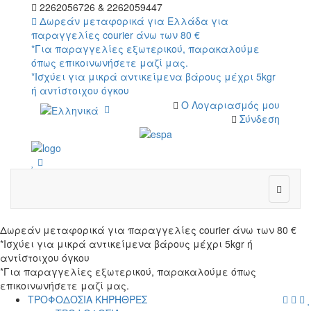
2262056726 & 2262059447
Δωρεάν μεταφορικά για Ελλάδα για
παραγγελίες courier άνω των 80 €
*Για παραγγελίες εξωτερικού, παρακαλούμε
όπως επικοινωνήσετε μαζί μας.
*Ισχύει για μικρά αντικείμενα βάρους μέχρι 5kgr
ή αντίστοιχου όγκου
Ο Λογαριασμός μου
Σύνδεση
wish
cart
wish
Δωρεάν μεταφορικά για παραγγελίες courier άνω των 80 €
*Ισχύει για μικρά αντικείμενα βάρους μέχρι 5kgr ή
αντίστοιχου όγκου
*Για παραγγελίες εξωτερικού, παρακαλούμε όπως
επικοινωνήσετε μαζί μας.
menu
searc
cart
log
ΤΡΟΦΟΔΟΣΙΑ ΚΗΡΗΘΡΕΣ