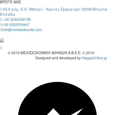
ΒΡΕΙΤΕ ΜΑΣ
63,5 χλμ. Ε.Ο. Αθηνών - Λαμίας Σχηματάρι 32009 Βοιωτία
Ελλάδα
+30 2262056726
+30 2262059447
info@melissokomiki.com
wish
© 2019
ΜΕΛΙΣΣΟΚΟΜΙΚΗ ΑΘΗΝΩΝ Α.Β.Ε.Ε. © 2019
Designed and developed by
HappyOnline.gr
wish