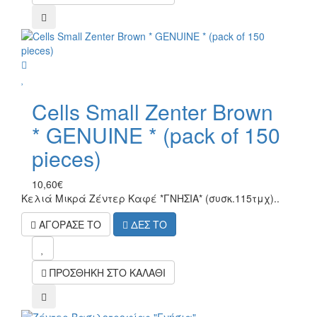
compare
wish
Cells Small Zenter Brown
* GENUINE * (pack of 150
pieces)
10,60€
Κελιά Μικρά Ζέντερ Καφέ *ΓΝΗΣΙΑ* (συσκ.115τμχ)..
ΑΓΟΡΑΣΕ ΤΟ
ΔΕΣ ΤΟ
mel
ΠΡΟΣΘΗΚΗ ΣΤΟ ΚΑΛΑΘΙ
compare