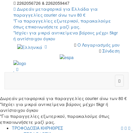
2262056726 & 2262059447
Δωρεάν μεταφορικά για Ελλάδα για
παραγγελίες courier άνω των 80 €
*Για παραγγελίες εξωτερικού, παρακαλούμε
όπως επικοινωνήσετε μαζί μας.
*Ισχύει για μικρά αντικείμενα βάρους μέχρι 5kgr
ή αντίστοιχου όγκου
Ο Λογαριασμός μου
Σύνδεση
wish
cart
wish
Δωρεάν μεταφορικά για παραγγελίες courier άνω των 80 €
*Ισχύει για μικρά αντικείμενα βάρους μέχρι 5kgr ή
αντίστοιχου όγκου
*Για παραγγελίες εξωτερικού, παρακαλούμε όπως
επικοινωνήσετε μαζί μας.
menu
searc
cart
log
ΤΡΟΦΟΔΟΣΙΑ ΚΗΡΗΘΡΕΣ