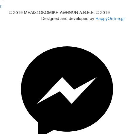
wish
© 2019
ΜΕΛΙΣΣΟΚΟΜΙΚΗ ΑΘΗΝΩΝ Α.Β.Ε.Ε. © 2019
Designed and developed by
HappyOnline.gr
wish