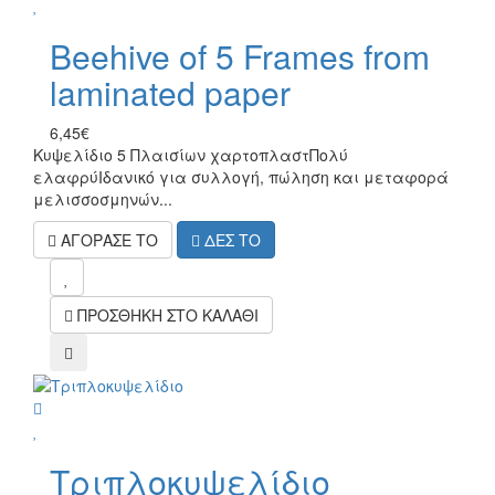
wish
Beehive of 5 Frames from
laminated paper
6,45€
Κυψελίδιο 5 Πλαισίων χαρτοπλαστΠολύ
ελαφρύΙδανικό για συλλογή, πώληση και μεταφορά
μελισσοσμηνών...
ΑΓΟΡΑΣΕ ΤΟ
ΔΕΣ ΤΟ
mel
ΠΡΟΣΘΗΚΗ ΣΤΟ ΚΑΛΑΘΙ
compare
wish
Τριπλοκυψελίδιο