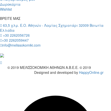
Δωροκάρτα
Wishlist
ΒΡΕΙΤΕ ΜΑΣ
63,5 χλμ. Ε.Ο. Αθηνών - Λαμίας Σχηματάρι 32009 Βοιωτία
Ελλάδα
+30 2262056726
+30 2262059447
info@melissokomiki.com
wish
© 2019
ΜΕΛΙΣΣΟΚΟΜΙΚΗ ΑΘΗΝΩΝ Α.Β.Ε.Ε. © 2019
Designed and developed by
HappyOnline.gr
wish