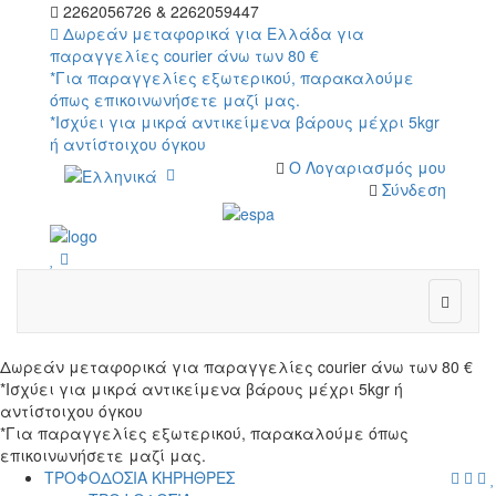
2262056726 & 2262059447
Δωρεάν μεταφορικά για Ελλάδα για
παραγγελίες courier άνω των 80 €
*Για παραγγελίες εξωτερικού, παρακαλούμε
όπως επικοινωνήσετε μαζί μας.
*Ισχύει για μικρά αντικείμενα βάρους μέχρι 5kgr
ή αντίστοιχου όγκου
Ο Λογαριασμός μου
Σύνδεση
wish
cart
wish
Δωρεάν μεταφορικά για παραγγελίες courier άνω των 80 €
*Ισχύει για μικρά αντικείμενα βάρους μέχρι 5kgr ή
αντίστοιχου όγκου
*Για παραγγελίες εξωτερικού, παρακαλούμε όπως
επικοινωνήσετε μαζί μας.
menu
searc
cart
log
ΤΡΟΦΟΔΟΣΙΑ ΚΗΡΗΘΡΕΣ