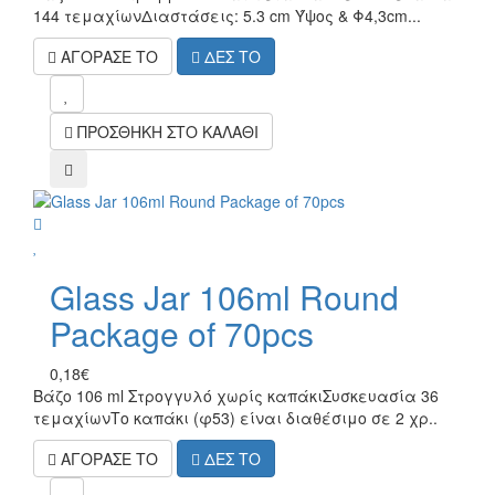
144 τεμαχίωνΔιαστάσεις: 5.3 cm Ύψος & Φ4,3cm...
ΑΓΟΡΑΣΕ ΤΟ
ΔΕΣ ΤΟ
mel
ΠΡΟΣΘΗΚΗ ΣΤΟ ΚΑΛΑΘΙ
compare
wish
Glass Jar 106ml Round
Package of 70pcs
0,18€
Βάζο 106 ml Στρογγυλό χωρίς καπάκιΣυσκευασία 36
τεμαχίωνΤο καπάκι (φ53) είναι διαθέσιμο σε 2 χρ..
ΑΓΟΡΑΣΕ ΤΟ
ΔΕΣ ΤΟ
mel