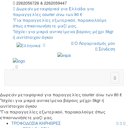
2262056726 & 2262059447
Δωρεάν μεταφορικά για Ελλάδα για
παραγγελίες courier άνω των 80 €
*Για παραγγελίες εξωτερικού, παρακαλούμε
όπως επικοινωνήσετε μαζί μας.
*Ισχύει για μικρά αντικείμενα βάρους μέχρι 5kgr
ή αντίστοιχου όγκου
Ο Λογαριασμός μου
Σύνδεση
wish
cart
wish
Δωρεάν μεταφορικά για παραγγελίες courier άνω των 80 €
*Ισχύει για μικρά αντικείμενα βάρους μέχρι 5kgr ή
αντίστοιχου όγκου
*Για παραγγελίες εξωτερικού, παρακαλούμε όπως
επικοινωνήσετε μαζί μας.
menu
searc
cart
log
ΤΡΟΦΟΔΟΣΙΑ ΚΗΡΗΘΡΕΣ