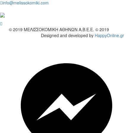
info@melissokomiki.com
wish
© 2019
ΜΕΛΙΣΣΟΚΟΜΙΚΗ ΑΘΗΝΩΝ Α.Β.Ε.Ε. © 2019
Designed and developed by
HappyOnline.gr
wish