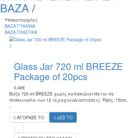
ΒΑΖΑ
/
Υποκατηγορίες
ΒΑΖΑ ΓΥΑΛΙΝΑ
ΒΑΖΑ ΠΛΑΣΤΙΚΑ
wish
Glass Jar 720 ml BREEZE
Package of 20pcs
0,46€
Βάζο 720 ml BREEZE χωρίς καπάκιΔιατίθεται σε
συσκευασία των 12 τεμαχίωνΔιαστάσεις: Ύψος: 15cm,
..
ΑΓΟΡΑΣΕ ΤΟ
ΔΕΣ ΤΟ
mel