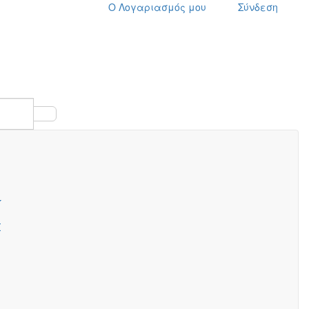
Ο Λογαριασμός μου
Σύνδεση
wish
cart
search
Σ