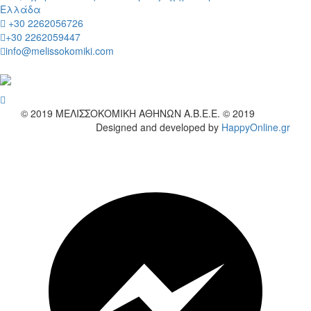
Ελλάδα
+30 2262056726
+30 2262059447
info@melissokomiki.com
wish
© 2019
ΜΕΛΙΣΣΟΚΟΜΙΚΗ ΑΘΗΝΩΝ Α.Β.Ε.Ε. © 2019
Designed and developed by
HappyOnline.gr
wish