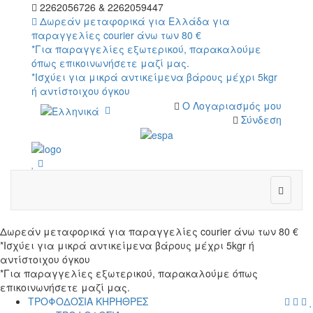
2262056726 & 2262059447
Δωρεάν μεταφορικά για Ελλάδα για
παραγγελίες courier άνω των 80 €
*Για παραγγελίες εξωτερικού, παρακαλούμε
όπως επικοινωνήσετε μαζί μας.
*Ισχύει για μικρά αντικείμενα βάρους μέχρι 5kgr
ή αντίστοιχου όγκου
Ο Λογαριασμός μου
Σύνδεση
wish
cart
wish
Δωρεάν μεταφορικά για παραγγελίες courier άνω των 80 €
*Ισχύει για μικρά αντικείμενα βάρους μέχρι 5kgr ή
αντίστοιχου όγκου
*Για παραγγελίες εξωτερικού, παρακαλούμε όπως
επικοινωνήσετε μαζί μας.
menu
searc
cart
log
ΤΡΟΦΟΔΟΣΙΑ ΚΗΡΗΘΡΕΣ