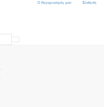
Ο Λογαριασμός μου
Σύνδεση
wish
cart
search
Σ