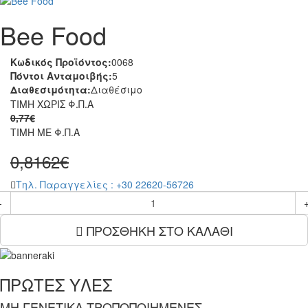
Bee Food
Κωδικός Προϊόντος:
0068
Πόντοι Ανταμοιβής:
5
Διαθεσιμότητα:
Διαθέσιμο
ΤΙΜΗ ΧΩΡΙΣ Φ.Π.Α
0,77€
ΤΙΜΗ ME Φ.Π.Α
0,8162€
Tηλ. Παραγγελίες : +30 22620-56726
-
ΠΡΟΣΘΗΚΗ ΣΤΟ ΚΑΛΑΘΙ
ΠΡΩΤΕΣ ΥΛΕΣ
ΜΗ ΓΕΝΕΤΙΚΑ ΤΡΟΠΟΠΟΙΗΜΕΝΕΣ