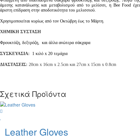
Φτιαγμένη από διασπασμένα σάκχαρα φρουκτόζης και δεξτρόζης. Λόγω της
άμεσης κατανάλωσης και μεταβολισμού από το μελίσσι, η Bee Food έχει
άριστη επίδραση στην αποδοτικότητα του μελισσιού.
Χρησιμοποιείται κυρίως από τον Οκτώβρη έως το Μάρτη.
ΧΗΜΙΚΗ ΣΥΣΤΑΣΗ
Φρουκτόζη, δεξτρόζη, και άλλα ανώτερα σάκχαρα
ΣΥΣΚΕΥΑΣΙΑ:
1 κιλό x 20 τεμάχια
ΔΙΑΣΤΑΣΕΙΣ:
20cm x 16cm x 2.5cm και 27cm x 15cm x 0.8cm
Σχετικά Προϊόντα
wish
Leather Gloves