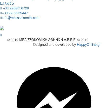
Ελλάδα
+30 2262056726
+30 2262059447
info@melissokomiki.com
wish
© 2019
ΜΕΛΙΣΣΟΚΟΜΙΚΗ ΑΘΗΝΩΝ Α.Β.Ε.Ε. © 2019
Designed and developed by
HappyOnline.gr
wish