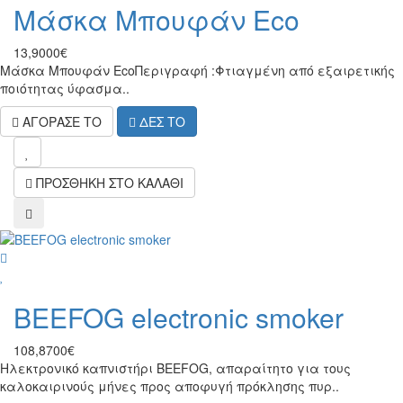
Μάσκα Μπουφάν Eco
13,9000€
Μάσκα Μπουφάν EcoΠεριγραφή :Φτιαγμένη από εξαιρετικής
ποιότητας ύφασμα..
ΑΓΟΡΑΣΕ ΤΟ
ΔΕΣ ΤΟ
wish
ΠΡΟΣΘΗΚΗ ΣΤΟ ΚΑΛΑΘΙ
compare
wish
BEEFOG electronic smoker
108,8700€
Ηλεκτρονικό καπνιστήρι BEEFOG, απαραίτητο για τους
καλοκαιρινούς μήνες προς αποφυγή πρόκλησης πυρ..