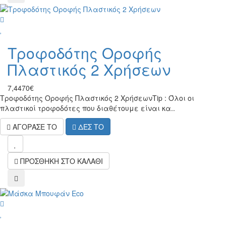
wish
Τροφοδότης Οροφής
Πλαστικός 2 Χρήσεων
7,4470€
Τροφοδότης Οροφής Πλαστικός 2 ΧρήσεωνTip : Όλοι οι
πλαστικοί τροφοδότες που διαθέτουμε είναι κα..
ΑΓΟΡΑΣΕ ΤΟ
ΔΕΣ ΤΟ
wish
ΠΡΟΣΘΗΚΗ ΣΤΟ ΚΑΛΑΘΙ
compare
wish