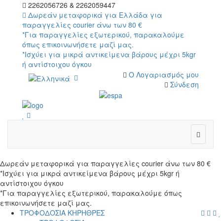
2262056726 & 2262059447
Δωρεάν μεταφορικά για Ελλάδα για
παραγγελίες courier άνω των 80 €
*Για παραγγελίες εξωτερικού, παρακαλούμε
όπως επικοινωνήσετε μαζί μας.
*Ισχύει για μικρά αντικείμενα βάρους μέχρι 5kgr
ή αντίστοιχου όγκου
Ο Λογαριασμός μου
Σύνδεση
wish
cart
wish
Δωρεάν μεταφορικά για παραγγελίες courier άνω των 80 €
*Ισχύει για μικρά αντικείμενα βάρους μέχρι 5kgr ή
αντίστοιχου όγκου
*Για παραγγελίες εξωτερικού, παρακαλούμε όπως
επικοινωνήσετε μαζί μας.
menu
searc
cart
log
ΤΡΟΦΟΔΟΣΙΑ ΚΗΡΗΘΡΕΣ