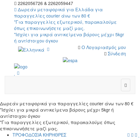
2262056726 & 2262059447
Δωρεάν μεταφορικά για Ελλάδα για
παραγγελίες courier άνω των 80 €
*Για παραγγελίες εξωτερικού, παρακαλούμε
όπως επικοινωνήσετε μαζί μας.
*Ισχύει για μικρά αντικείμενα βάρους μέχρι 5kgr
ή αντίστοιχου όγκου
Ο Λογαριασμός μου
Σύνδεση
wish
cart
wish
Δωρεάν μεταφορικά για παραγγελίες courier άνω των 80 €
*Ισχύει για μικρά αντικείμενα βάρους μέχρι 5kgr ή
αντίστοιχου όγκου
*Για παραγγελίες εξωτερικού, παρακαλούμε όπως
επικοινωνήσετε μαζί μας.
menu
searc
cart
log
ΤΡΟΦΟΔΟΣΙΑ ΚΗΡΗΘΡΕΣ