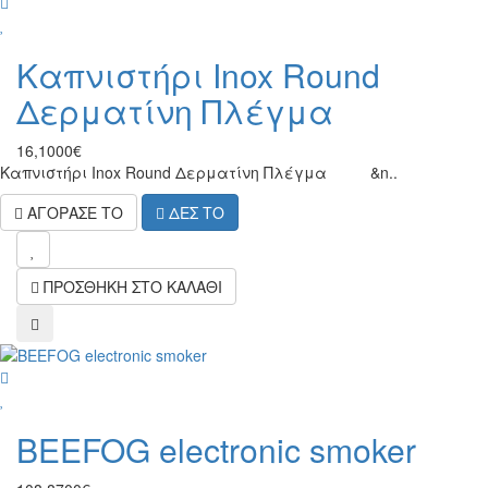
wish
Καπνιστήρι Inox Round
Δερματίνη Πλέγμα
16,1000€
Καπνιστήρι Inox Round Δερματίνη Πλέγμα &n..
ΑΓΟΡΑΣΕ ΤΟ
ΔΕΣ ΤΟ
wish
ΠΡΟΣΘΗΚΗ ΣΤΟ ΚΑΛΑΘΙ
compare
wish
BEEFOG electronic smoker