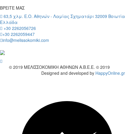
ΒΡΕΙΤΕ ΜΑΣ
63,5 χλμ. Ε.Ο. Αθηνών - Λαμίας Σχηματάρι 32009 Βοιωτία
Ελλάδα
+30 2262056726
+30 2262059447
info@melissokomiki.com
wish
© 2019
ΜΕΛΙΣΣΟΚΟΜΙΚΗ ΑΘΗΝΩΝ Α.Β.Ε.Ε. © 2019
Designed and developed by
HappyOnline.gr
wish