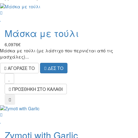
wish
Μάσκα με τούλι
6,0976€
Μάσκα με τούλι (με λάστιχο που περνιέται από τις
μασχάλες)...
ΑΓΟΡΑΣΕ ΤΟ
ΔΕΣ ΤΟ
wish
ΠΡΟΣΘΗΚΗ ΣΤΟ ΚΑΛΑΘΙ
compare
wish
Zymoti with Garlic