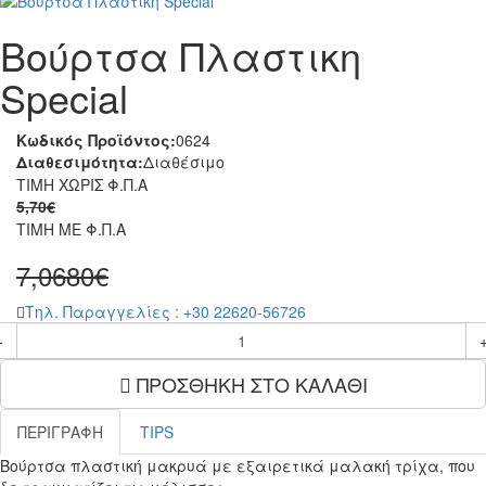
Βούρτσα Πλαστικη
Special
Κωδικός Προϊόντος:
0624
Διαθεσιμότητα:
Διαθέσιμο
ΤΙΜΗ ΧΩΡΙΣ Φ.Π.Α
5,70€
ΤΙΜΗ ME Φ.Π.Α
7,0680€
Tηλ. Παραγγελίες : +30 22620-56726
-
ΠΡΟΣΘΗΚΗ ΣΤΟ ΚΑΛΑΘΙ
ΠΕΡΙΓΡΑΦΗ
TIPS
Βούρτσα πλαστική μακρυά με εξαιρετικά μαλακή τρίχα, που