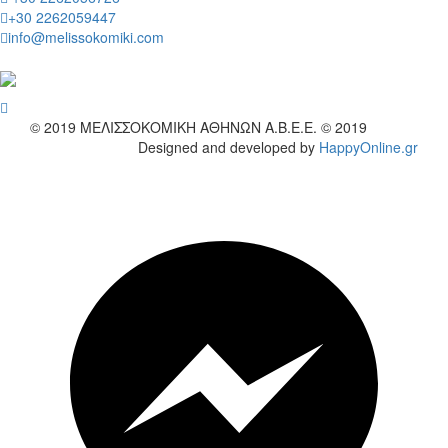
+30 2262059447
info@melissokomiki.com
wish
© 2019
ΜΕΛΙΣΣΟΚΟΜΙΚΗ ΑΘΗΝΩΝ Α.Β.Ε.Ε. © 2019
Designed and developed by
HappyOnline.gr
wish