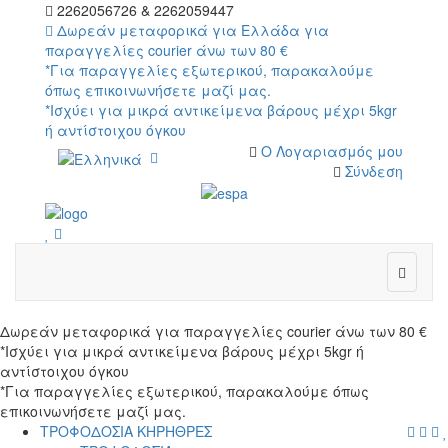
2262056726 & 2262059447
Δωρεάν μεταφορικά για Ελλάδα για
παραγγελίες courier άνω των 80 €
*Για παραγγελίες εξωτερικού, παρακαλούμε
όπως επικοινωνήσετε μαζί μας.
*Ισχύει για μικρά αντικείμενα βάρους μέχρι 5kgr
ή αντίστοιχου όγκου
Ο Λογαριασμός μου
Σύνδεση
wish
cart
wish
Δωρεάν μεταφορικά για παραγγελίες courier άνω των 80 €
*Ισχύει για μικρά αντικείμενα βάρους μέχρι 5kgr ή
αντίστοιχου όγκου
*Για παραγγελίες εξωτερικού, παρακαλούμε όπως
επικοινωνήσετε μαζί μας.
menu
searc
cart
log
ΤΡΟΦΟΔΟΣΙΑ ΚΗΡΗΘΡΕΣ