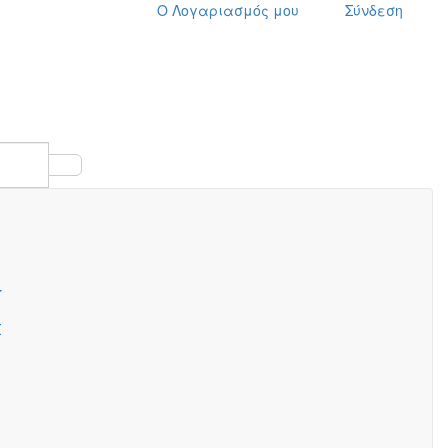
Ο Λογαριασμός μου
Σύνδεση
wish
cart
search
Σ